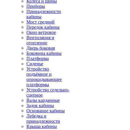
Колёса и шины
Приборы
Принадлежности
кабины
Мост средний
Передок кабины
Окно ветровое
Вентиляция и
отопление
Дверь боковая
Боковина кабины
Платформа
Сиденье
Устройство
подъёмное и
опрокидывающее
платформы
Устройство седельно-
сцепное
Валы карданные
Задок кабины
Основание кабины
Лебедка и
принадлежности
Крыша кабины