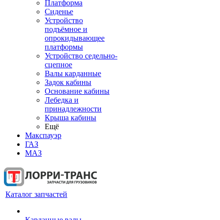
Платформа
Сиденье
Устройство
подъёмное и
опрокидывающее
платформы
Устройство седельно-
сцепное
Валы карданные
Задок кабины
Основание кабины
Лебедка и
принадлежности
Крыша кабины
Ещё
Макспауэр
ГАЗ
МАЗ
Каталог запчастей
Карданные валы