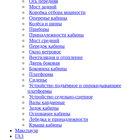
Ось передняя
Мост задний
Коробка отбора мощности
Оперенье кабины
Колёса и шины
Приборы
Принадлежности кабины
Мост средний
Передок кабины
Окно ветровое
Вентиляция и отопление
Дверь боковая
Боковина кабины
Платформа
Сиденье
Устройство подъёмное и опрокидывающее
платформы
Устройство седельно-сцепное
Валы карданные
Задок кабины
Основание кабины
Лебедка и принадлежности
Крыша кабины
Макспауэр
ГАЗ