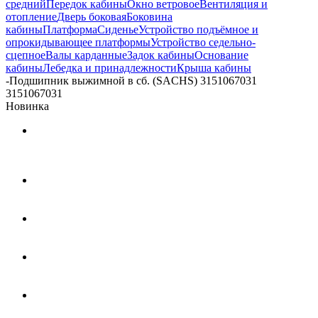
средний
Передок кабины
Окно ветровое
Вентиляция и
отопление
Дверь боковая
Боковина
кабины
Платформа
Сиденье
Устройство подъёмное и
опрокидывающее платформы
Устройство седельно-
сцепное
Валы карданные
Задок кабины
Основание
кабины
Лебедка и принадлежности
Крыша кабины
-
Подшипник выжимной в сб. (SACHS) 3151067031
3151067031
Новинка