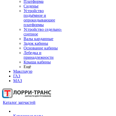
Платформа
Сиденье
Устройство
подъёмное и
опрокидывающее
платформы
Устройство седельно-
сцепное
Валы карданные
Задок кабины
Основание кабины
Лебедка и
принадлежности
Крыша кабины
Ещё
Макспауэр
ГАЗ
МАЗ
Каталог запчастей
Карданные валы