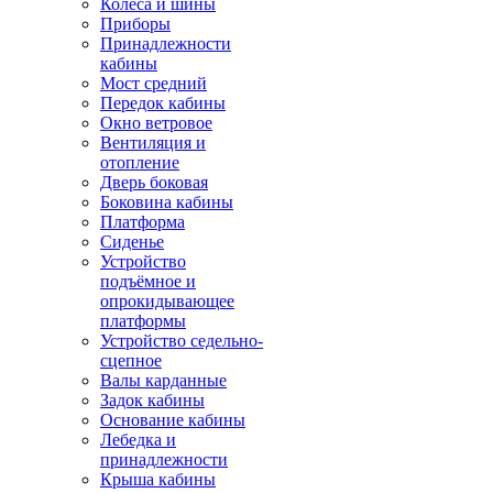
Колёса и шины
Приборы
Принадлежности
кабины
Мост средний
Передок кабины
Окно ветровое
Вентиляция и
отопление
Дверь боковая
Боковина кабины
Платформа
Сиденье
Устройство
подъёмное и
опрокидывающее
платформы
Устройство седельно-
сцепное
Валы карданные
Задок кабины
Основание кабины
Лебедка и
принадлежности
Крыша кабины