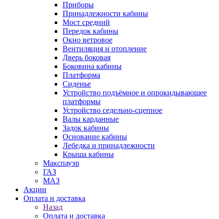
Приборы
Принадлежности кабины
Мост средний
Передок кабины
Окно ветровое
Вентиляция и отопление
Дверь боковая
Боковина кабины
Платформа
Сиденье
Устройство подъёмное и опрокидывающее
платформы
Устройство седельно-сцепное
Валы карданные
Задок кабины
Основание кабины
Лебедка и принадлежности
Крыша кабины
Макспауэр
ГАЗ
МАЗ
Акции
Оплата и доставка
Назад
Оплата и доставка