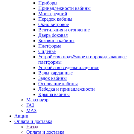
Приборы
Принадлежности кабины
Мост средний
Передок кабины
Окно ветровое
Вентиляция и отопление
Дверь боковая
Боковина кабины
Платформа
Сиденье
Устройство подъёмное и опрокидывающее
платформы
Устройство седельно-сцепное
Валы карданные
Задок кабины
Основание кабины
Лебедка и принадлежности
Крыша кабины
Макспауэр
ГАЗ
МАЗ
Акции
Оплата и доставка
Назад
Оплата и доставка