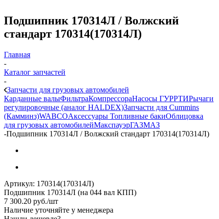
Подшипник 170314Л / Волжский
стандарт 170314(170314Л)
Главная
-
Каталог запчастей
-
Запчасти для грузовых автомобилей
Карданные валы
Фильтра
Компрессора
Насосы ГУР
РТИ
Рычаги
регулировочные (аналог HALDEX)
Запчасти для Cummins
(Камминз)
WABCO
Аксессуары
Топливные баки
Облицовка
для грузовых автомобилей
Макспауэр
ГАЗ
МАЗ
-
Подшипник 170314Л / Волжский стандарт 170314(170314Л)
Артикул:
170314(170314Л)
Подшипник 170314Л (на 044 вал КПП)
7 300.20
руб.
/шт
Наличие уточняйте у менеджера
Нашли дешевле?