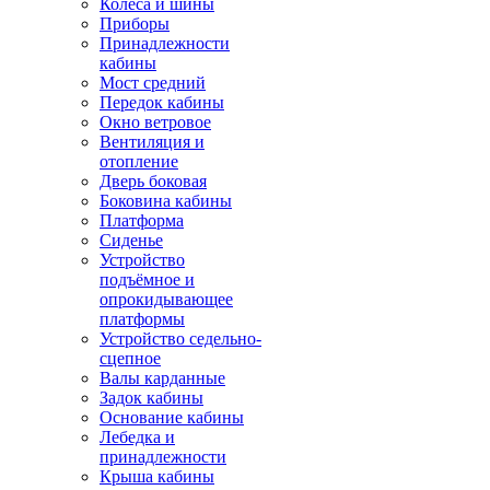
Колёса и шины
Приборы
Принадлежности
кабины
Мост средний
Передок кабины
Окно ветровое
Вентиляция и
отопление
Дверь боковая
Боковина кабины
Платформа
Сиденье
Устройство
подъёмное и
опрокидывающее
платформы
Устройство седельно-
сцепное
Валы карданные
Задок кабины
Основание кабины
Лебедка и
принадлежности
Крыша кабины