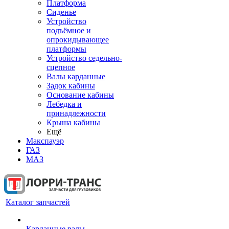
Платформа
Сиденье
Устройство
подъёмное и
опрокидывающее
платформы
Устройство седельно-
сцепное
Валы карданные
Задок кабины
Основание кабины
Лебедка и
принадлежности
Крыша кабины
Ещё
Макспауэр
ГАЗ
МАЗ
Каталог запчастей
Карданные валы