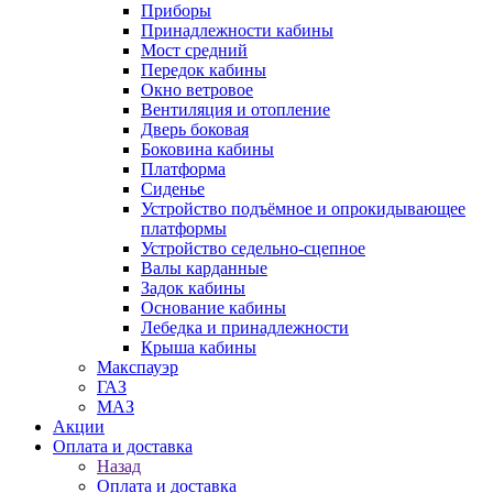
Приборы
Принадлежности кабины
Мост средний
Передок кабины
Окно ветровое
Вентиляция и отопление
Дверь боковая
Боковина кабины
Платформа
Сиденье
Устройство подъёмное и опрокидывающее
платформы
Устройство седельно-сцепное
Валы карданные
Задок кабины
Основание кабины
Лебедка и принадлежности
Крыша кабины
Макспауэр
ГАЗ
МАЗ
Акции
Оплата и доставка
Назад
Оплата и доставка