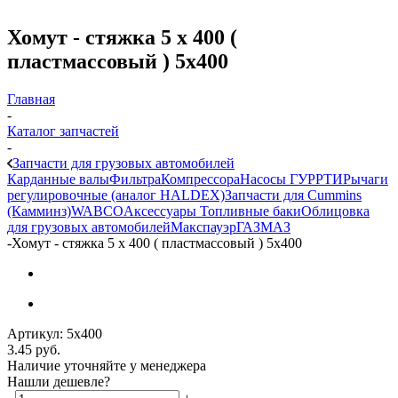
Хомут - стяжка 5 х 400 (
пластмассовый ) 5х400
Главная
-
Каталог запчастей
-
Запчасти для грузовых автомобилей
Карданные валы
Фильтра
Компрессора
Насосы ГУР
РТИ
Рычаги
регулировочные (аналог HALDEX)
Запчасти для Cummins
(Камминз)
WABCO
Аксессуары
Топливные баки
Облицовка
для грузовых автомобилей
Макспауэр
ГАЗ
МАЗ
-
Хомут - стяжка 5 х 400 ( пластмассовый ) 5х400
Артикул:
5х400
3.45
руб.
Наличие уточняйте у менеджера
Нашли дешевле?