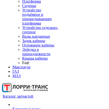
Платформа
Сиденье
Устройство
подъёмное и
опрокидывающее
платформы
Устройство седельно-
сцепное
Валы карданные
Задок кабины
Основание кабины
Лебедка и
принадлежности
Крыша кабины
Ещё
Макспауэр
ГАЗ
МАЗ
Каталог запчастей
Карданные валы