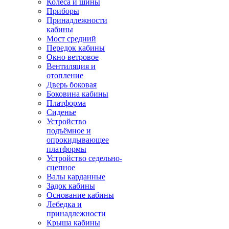
Колёса и шины
Приборы
Принадлежности
кабины
Мост средний
Передок кабины
Окно ветровое
Вентиляция и
отопление
Дверь боковая
Боковина кабины
Платформа
Сиденье
Устройство
подъёмное и
опрокидывающее
платформы
Устройство седельно-
сцепное
Валы карданные
Задок кабины
Основание кабины
Лебедка и
принадлежности
Крыша кабины