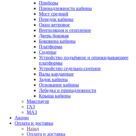
Приборы
Принадлежности кабины
Мост средний
Передок кабины
Окно ветровое
Вентиляция и отопление
Дверь боковая
Боковина кабины
Платформа
Сиденье
Устройство подъёмное и опрокидывающее
платформы
Устройство седельно-сцепное
Валы карданные
Задок кабины
Основание кабины
Лебедка и принадлежности
Крыша кабины
Макспауэр
ГАЗ
МАЗ
Акции
Оплата и доставка
Назад
Оплата и доставка