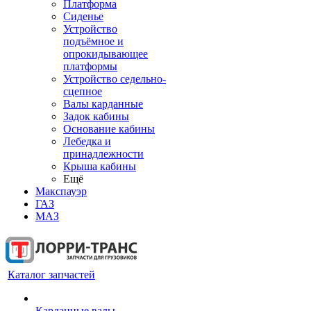
Платформа
Сиденье
Устройство
подъёмное и
опрокидывающее
платформы
Устройство седельно-
сцепное
Валы карданные
Задок кабины
Основание кабины
Лебедка и
принадлежности
Крыша кабины
Ещё
Макспауэр
ГАЗ
МАЗ
Каталог запчастей
Карданные валы