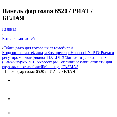
Панель фар голая 6520 / РИАТ /
БЕЛАЯ
Главная
-
Каталог запчастей
-
Облицовка для грузовых автомобилей
Карданные валы
Фильтра
Компрессора
Насосы ГУР
РТИ
Рычаги
регулировочные (аналог HALDEX)
Запчасти для Cummins
(Камминз)
WABCO
Аксессуары
Топливные баки
Запчасти для
грузовых автомобилей
Макспауэр
ГАЗ
МАЗ
-
Панель фар голая 6520 / РИАТ / БЕЛАЯ