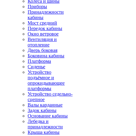
Колёса и шины
Приборы
Принадлежности
кабины
Мост средний
Передок кабины
Окно ветровое
Вентиляция и
отопление
Дверь боковая
Боковина кабины
Платформа
Сиденье
Устройство
подъёмное и
опрокидывающее
платформы
Устройство седельно-
сцепное
Валы карданные
Задок кабины
Основание кабины
Лебедка и
принадлежности
Крыша кабины