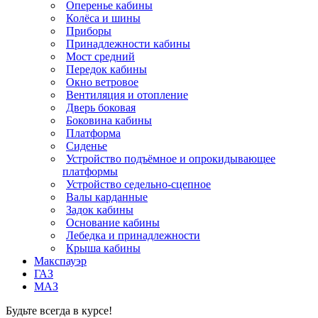
Оперенье кабины
Колёса и шины
Приборы
Принадлежности кабины
Мост средний
Передок кабины
Окно ветровое
Вентиляция и отопление
Дверь боковая
Боковина кабины
Платформа
Сиденье
Устройство подъёмное и опрокидывающее
платформы
Устройство седельно-сцепное
Валы карданные
Задок кабины
Основание кабины
Лебедка и принадлежности
Крыша кабины
Макспауэр
ГАЗ
МАЗ
Будьте всегда в курсе!