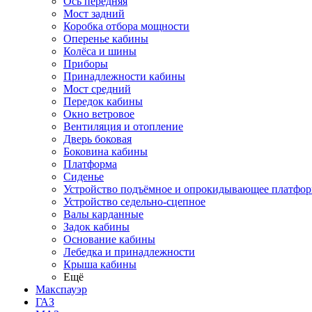
Ось передняя
Мост задний
Коробка отбора мощности
Оперенье кабины
Колёса и шины
Приборы
Принадлежности кабины
Мост средний
Передок кабины
Окно ветровое
Вентиляция и отопление
Дверь боковая
Боковина кабины
Платформа
Сиденье
Устройство подъёмное и опрокидывающее платфо
Устройство седельно-сцепное
Валы карданные
Задок кабины
Основание кабины
Лебедка и принадлежности
Крыша кабины
Ещё
Макспауэр
ГАЗ