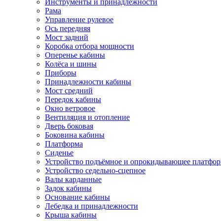
Инструменты и принадлежности
Рама
Управление рулевое
Ось передняя
Мост задний
Коробка отбора мощности
Оперенье кабины
Колёса и шины
Приборы
Принадлежности кабины
Мост средний
Передок кабины
Окно ветровое
Вентиляция и отопление
Дверь боковая
Боковина кабины
Платформа
Сиденье
Устройство подъёмное и опрокидывающее платфо
Устройство седельно-сцепное
Валы карданные
Задок кабины
Основание кабины
Лебедка и принадлежности
Крыша кабины